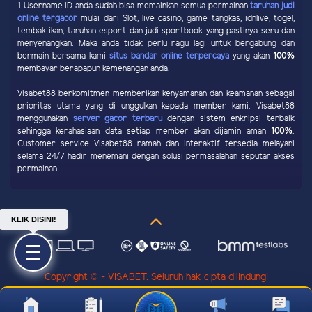
1 Username ID anda sudah bisa memainkan semua permainan
taruhan judi
online tergacor
mulai dari Slot, live casino, game tangkas, idnlive, togel,
tembak ikan, taruhan esport dan judi sportbook yang pastinya seru dan
menyenangkan. Maka anda tidak perlu ragu lagi untuk bergabung dan
bermain bersama kami
situs bandar online terpercaya
yang akan
100%
membayar berapapun kemenangan anda.
Visabet88 berkomitmen memberikan kenyamanan dan keamanan sebagai
prioritas utama yang di unggulkan kepada member kami. Visabet88
menggunakan
server gacor terbaru
dengan sistem enkripsi terbaik
sehingga kerahasiaan data setiap member akan dijamin aman
100%
.
Customer service Visabet88 ramah dan interaktif tersedia melayani
selama 24/7 hadir menemani dengan solusi permasalahan seputar akses
permainan.
KLIK DISINI!
Copyright © - VISABET. Seluruh hak cipta dilindungi