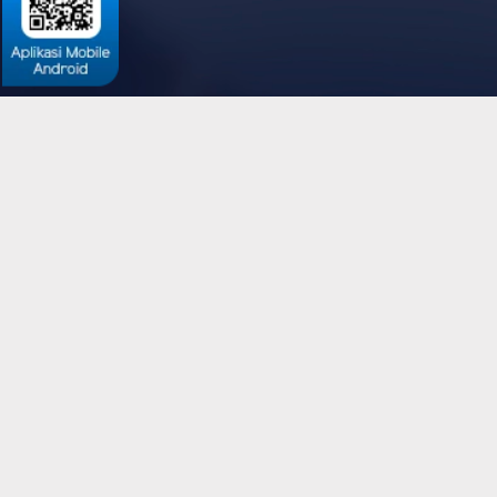
Jadwal bank
Kalkula
VISABET88 AGEN SLO
VISABET88 SLOTS | VISABET88 ESPORT | V
VISABET88 TANGKAS | VISABET88 TOGEL | VI
REFERRAL |
Agen Taruhan Online
&
Situs Judi
indonesia. Dengan hanya mempunyai 1 Usernam
mulai dari Slot, live casino, game tangkas, idnl