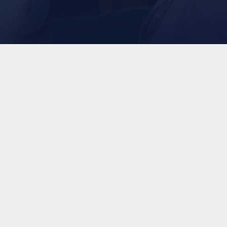
tor Mix Parlay
Link Alternatif Visabet88
RTP Slo
Lisensi
T ONLINE TERPERCAYA DI INDONESIA
ISABET88 LIVE CASINO | VISABET88 POKER | VISABET88 SPORTSBOO
SABET88 IDNTRADE | VISABET88 IDNRNG | VISABET88 PROMOSI | VISABE
 Online terpercaya
resmi aman dengan partner Provider Terbesar & Terkenal
e ID anda sudah bisa memainkan semua permainan
taruhan judi online terga
ive, togel, tembak ikan, taruhan esport dan judi sportbook yang pastinya seru 