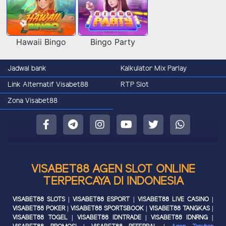
Hawaii Bingo
Bingo Party
Jadwal bank
Kalkulator Mix Parlay
Link Alternatif Visabet88
RTP Slot
Zona Visabet88
VISABET88 AGEN SLOT ONLINE
TERPERCAYA DI INDONESIA
VISABET88 SLOTS | VISABET88 ESPORT | VISABET88 LIVE CASINO |
VISABET88 POKER | VISABET88 SPORTSBOOK | VISABET88 TANGKAS |
VISABET88 TOGEL | VISABET88 IDNTRADE | VISABET88 IDNRNG |