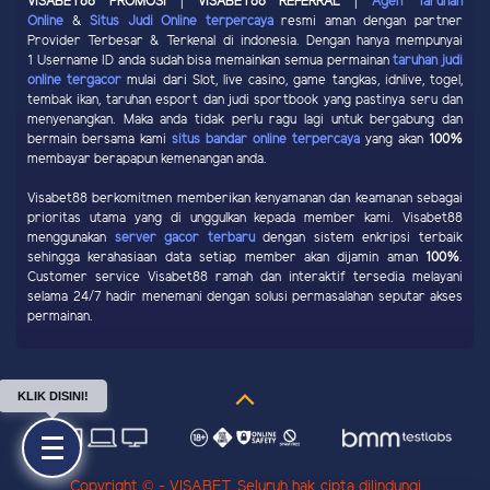
VISABET88 PROMOSI | VISABET88 REFERRAL |
Agen Taruhan
Online
&
Situs Judi Online terpercaya
resmi aman dengan partner
Provider Terbesar & Terkenal di indonesia. Dengan hanya mempunyai
1 Username ID anda sudah bisa memainkan semua permainan
taruhan judi
online tergacor
mulai dari Slot, live casino, game tangkas, idnlive, togel,
tembak ikan, taruhan esport dan judi sportbook yang pastinya seru dan
menyenangkan. Maka anda tidak perlu ragu lagi untuk bergabung dan
bermain bersama kami
situs bandar online terpercaya
yang akan
100%
membayar berapapun kemenangan anda.
Visabet88 berkomitmen memberikan kenyamanan dan keamanan sebagai
prioritas utama yang di unggulkan kepada member kami. Visabet88
menggunakan
server gacor terbaru
dengan sistem enkripsi terbaik
sehingga kerahasiaan data setiap member akan dijamin aman
100%
.
Customer service Visabet88 ramah dan interaktif tersedia melayani
selama 24/7 hadir menemani dengan solusi permasalahan seputar akses
permainan.
KLIK DISINI!
Copyright © - VISABET. Seluruh hak cipta dilindungi