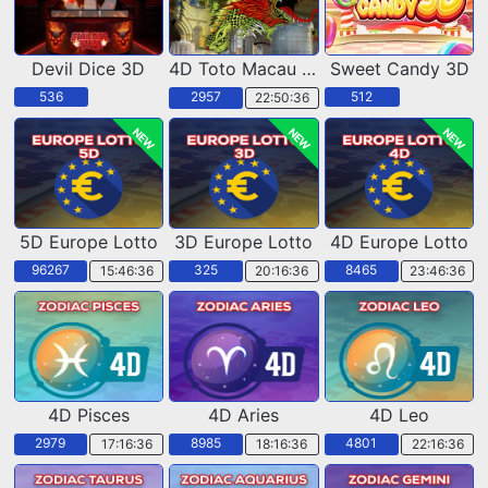
Devil Dice 3D
4D Toto Macau Pools
Sweet Candy 3D
536
2957
512
22:50:35
NEW
NEW
NEW
5D Europe Lotto
3D Europe Lotto
4D Europe Lotto
96267
325
8465
15:46:35
20:16:35
23:46:35
4D Pisces
4D Aries
4D Leo
2979
8985
4801
17:16:35
18:16:35
22:16:35