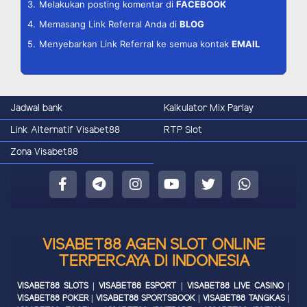
3.
Melakukan posting komentar di
FACEBOOK
4.
Memasang Link Referral Anda di
BLOG
5.
Menyebarkan Link Referral ke semua kontak
EMAIL
Jadwal bank
Kalkulator Mix Parlay
Link Alternatif Visabet88
RTP Slot
Zona Visabet88
VISABET88 AGEN SLOT ONLINE
TERPERCAYA DI INDONESIA
VISABET88 SLOTS | VISABET88 ESPORT | VISABET88 LIVE CASINO |
VISABET88 POKER | VISABET88 SPORTSBOOK | VISABET88 TANGKAS |