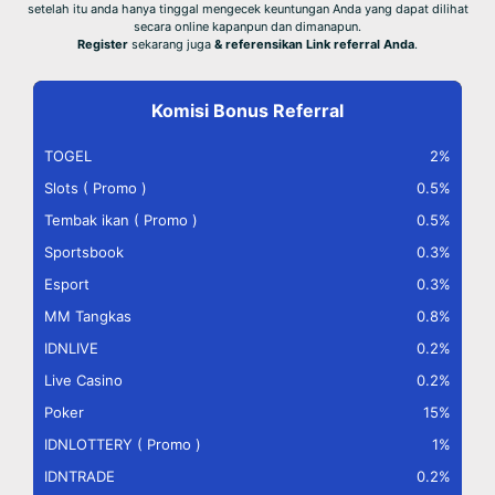
setelah itu anda hanya tinggal mengecek keuntungan Anda yang dapat dilihat
secara online kapanpun dan dimanapun.
Register
sekarang juga
& referensikan Link referral Anda
.
Komisi Bonus Referral
TOGEL
2%
Slots ( Promo )
0.5%
Tembak ikan ( Promo )
0.5%
Sportsbook
0.3%
Esport
0.3%
MM Tangkas
0.8%
IDNLIVE
0.2%
Live Casino
0.2%
Poker
15%
IDNLOTTERY ( Promo )
1%
IDNTRADE
0.2%