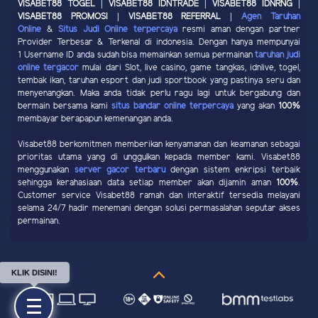
VISABET88 TOGEL | VISABET88 IDNTRADE | VISABET88 IDNRNG |
VISABET88 PROMOSI | VISABET88 REFERRAL |
Agen Taruhan
Online
&
Situs Judi Online terpercaya
resmi aman dengan partner
Provider Terbesar & Terkenal di indonesia. Dengan hanya mempunyai
1 Username ID anda sudah bisa memainkan semua permainan
taruhan judi
online tergacor
mulai dari Slot, live casino, game tangkas, idnlive, togel,
tembak ikan, taruhan esport dan judi sportbook yang pastinya seru dan
menyenangkan. Maka anda tidak perlu ragu lagi untuk bergabung dan
bermain bersama kami
situs bandar online terpercaya
yang akan
100%
membayar berapapun kemenangan anda.
Visabet88 berkomitmen memberikan kenyamanan dan keamanan sebagai
prioritas utama yang di unggulkan kepada member kami. Visabet88
menggunakan
server gacor terbaru
dengan sistem enkripsi terbaik
sehingga kerahasiaan data setiap member akan dijamin aman
100%
.
Customer service Visabet88 ramah dan interaktif tersedia melayani
selama 24/7 hadir menemani dengan solusi permasalahan seputar akses
permainan.
KLIK DISINI!