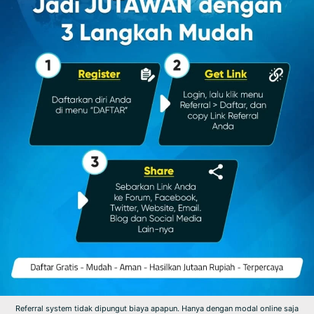
Referral system tidak dipungut biaya apapun. Hanya dengan modal online saja