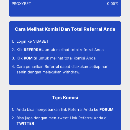
PROXYBET
0.05%
Cara Melihat Komisi Dan Total Referral Anda
1.
Login ke VISABET
2.
Klik
REFERRAL
untuk melihat total referral Anda
3.
Klik
KOMISI
untuk melihat total Komisi Anda
4.
Cara penarikan Referral dapat dilakukan setiap hari
senin dengan melakukan withdraw.
Tips Komisi
1.
Anda bisa menyebarkan link Referral Anda ke
FORUM
2.
Bisa juga dengan men-tweet Link Referral Anda di
TWITTER