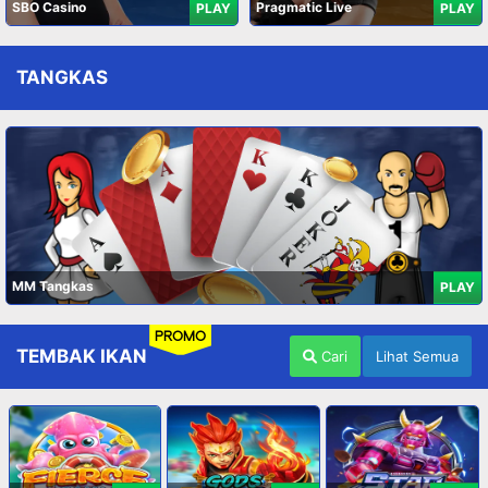
SBO Casino
Pragmatic Live
PLAY
PLAY
TANGKAS
MM Tangkas
PLAY
PROMO
TEMBAK IKAN
Cari
Lihat Semua