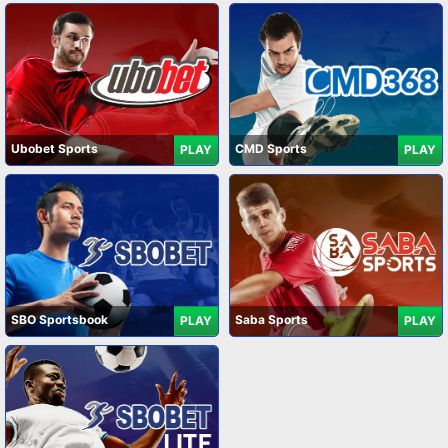
Ubobet Sports
CMD Sports
PLAY
PLAY
SBO Sportsbook
Saba Sports
PLAY
PLAY