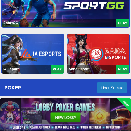
SportGG
PLAY
IA Esport
Saba Esport
PLAY
PLAY
POKER
Lihat Semua
NEW